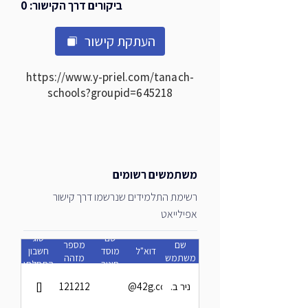
ביקורים דרך הקישור: 0
העתקת קישור
https://www.y-priel.com/tanach-
schools?groupid=645218
משתמשים רשומים
רשימת התלמידים שנרשמו דרך קישור
אפילייאט
שם
סוג
שם
מספר
דוא"ל
מוסד
חשבון
משתמש
מזהה
חינוך
התחלתי
ניר ב.
ttt@42g.com
121212
[]