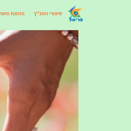
סיפורי התנ''ך
הזמנת משח