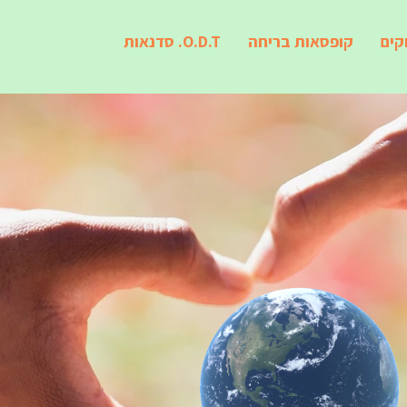
קים
קופסאות בריחה
O.D.T. סדנאות